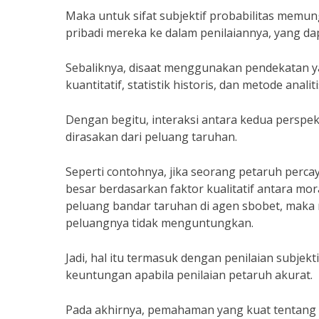
Maka untuk sifat subjektif probabilitas me
pribadi mereka ke dalam penilaiannya, yang d
Sebaliknya, disaat menggunakan pendekatan ya
kuantitatif, statistik historis, dan metode an
Dengan begitu, interaksi antara kedua perspek
dirasakan dari peluang taruhan.
Seperti contohnya, jika seorang petaruh perc
besar berdasarkan faktor kualitatif antara mo
peluang bandar taruhan di agen sbobet, mak
peluangnya tidak menguntungkan.
Jadi, hal itu termasuk dengan penilaian subje
keuntungan apabila penilaian petaruh akurat.
Pada akhirnya, pemahaman yang kuat tentang