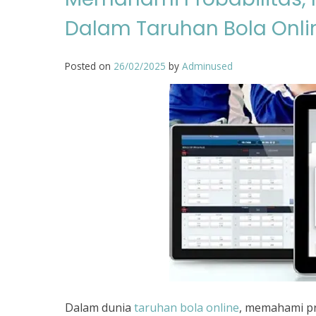
Dalam Taruhan Bola Onl
Posted on
26/02/2025
by
Adminused
Dalam dunia
taruhan bola online
, memahami pr