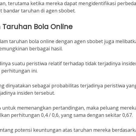
an, terutama ketika mereka dapat mengidentifikasi perbed
at bandar taruhan di agen sbobet.
 Taruhan Bola Online
alam taruhan bola online dengan agen sbobet juga melibat
emungkinan berbagai hasil.
inya suatu peristiwa relatif terhadap tidak terjadinya inside
perhitungan ini.
inyatakan sebagai probabilitas terjadinya peristiwa yan
jadinya insiden tersebut.
40% untuk memenangkan pertandingan, maka peluang merek
an perhitungan 0,4 / 0,6, yang sama dengan sekitar 0,67.
 tentang potensi keuntungan atas taruhan mereka berdasar