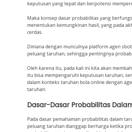
keputusan yang tepat dan berpotensi mempero
Maka konsep dasar probabilitas yang berfungs
menentukan kemungkinan hasil, yang pada akh
cerdas.
Dimana dengan munculnya platform agen sbo
peluang taruhan, sehingga pentingnya probabili
Oleh karena itu, pada kali ini kita akan memba
itu bisa mempengaruhi keputusan taruhan, se
dalam konteks taruhan bola online dengan ag
taruhan.
Dasar-Dasar Probabilitas Dala
Pada dasar pemahaman probabilitas dalam taru
peluang taruhan dianggap berharga ketika probab