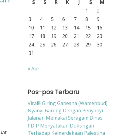
S
S
R
K
J
S
M
1
2
3
4
5
6
7
8
9
10
11
12
13
14
15
16
17
18
19
20
21
22
23
24
25
26
27
28
29
30
31
« Apr
Pos-pos Terbaru
Viral!!! Giring Ganesha (Wamenbud)
Nyanyi Bareng Dengan Penyanyi
Jalanan Memakai Seragam Dinas
PDIP Menyatakan Dukungan
uat
Terhadap Kemerdekaan Palestina