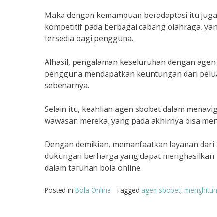
Maka dengan kemampuan beradaptasi itu jug
kompetitif pada berbagai cabang olahraga, ya
tersedia bagi pengguna.
Alhasil, pengalaman keseluruhan dengan agen s
pengguna mendapatkan keuntungan dari peluan
sebenarnya.
Selain itu, keahlian agen sbobet dalam mena
wawasan mereka, yang pada akhirnya bisa men
Dengan demikian, memanfaatkan layanan dari 
dukungan berharga yang dapat menghasilkan 
dalam taruhan bola online.
Posted in
Bola Online
Tagged
agen sbobet
,
menghitun