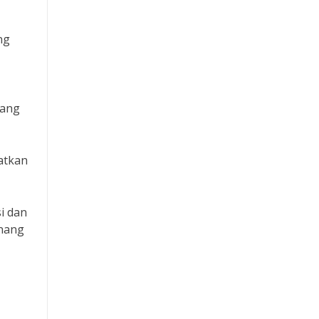
ng
yang
atkan
i dan
enang