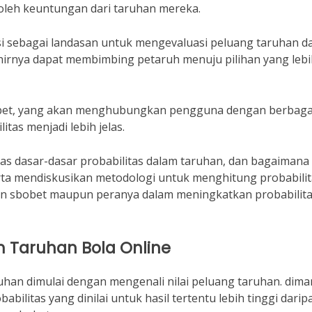
leh keuntungan dari taruhan mereka.
i sebagai landasan untuk mengevaluasi peluang taruhan d
irnya dapat membimbing petaruh menuju pilihan yang lebi
bet, yang akan menghubungkan pengguna dengan berbaga
tas menjadi lebih jelas.
has dasar-dasar probabilitas dalam taruhan, dan bagaimana 
rta mendiskusikan metodologi untuk menghitung probabilit
en sbobet maupun peranya dalam meningkatkan probabilit
m Taruhan Bola Online
han dimulai dengan mengenali nilai peluang taruhan. dima
ilitas yang dinilai untuk hasil tertentu lebih tinggi darip