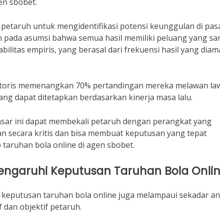
en sbobet.
 petaruh untuk mengidentifikasi potensi keunggulan di pasa
an pada asumsi bahwa semua hasil memiliki peluang yang s
ilitas empiris, yang berasal dari frekuensi hasil yang diam
 historis memenangkan 70% pertandingan mereka melawan la
ang dapat ditetapkan berdasarkan kinerja masa lalu.
asar ini dapat membekali petaruh dengan perangkat yang
n secara kritis dan bisa membuat keputusan yang tepat
 taruhan bola online di agen sbobet.
ngaruhi Keputusan Taruhan Bola Onli
 keputusan taruhan bola online juga melampaui sekadar an
f dan objektif petaruh.