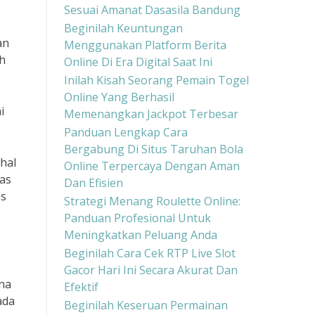
Sesuai Amanat Dasasila Bandung
Beginilah Keuntungan
an
Menggunakan Platform Berita
h
Online Di Era Digital Saat Ini
Inilah Kisah Seorang Pemain Togel
Online Yang Berhasil
i
Memenangkan Jackpot Terbesar
Panduan Lengkap Cara
Bergabung Di Situs Taruhan Bola
hal
Online Terpercaya Dengan Aman
as
Dan Efisien
as
Strategi Menang Roulette Online:
Panduan Profesional Untuk
Meningkatkan Peluang Anda
Beginilah Cara Cek RTP Live Slot
Gacor Hari Ini Secara Akurat Dan
na
Efektif
ada
Beginilah Keseruan Permainan