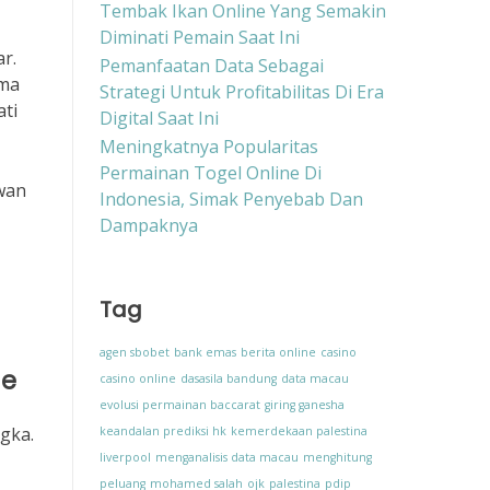
Tembak Ikan Online Yang Semakin
Diminati Pemain Saat Ini
r.
Pemanfaatan Data Sebagai
ama
Strategi Untuk Profitabilitas Di Era
ati
Digital Saat Ini
Meningkatnya Popularitas
Permainan Togel Online Di
wan
Indonesia, Simak Penyebab Dan
Dampaknya
Tag
agen sbobet
bank emas
berita online
casino
ne
casino online
dasasila bandung
data macau
evolusi permainan baccarat
giring ganesha
gka.
keandalan prediksi hk
kemerdekaan palestina
liverpool
menganalisis data macau
menghitung
peluang
mohamed salah
ojk
palestina
pdip