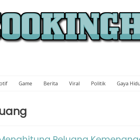
tif
Game
Berita
Viral
Politik
Gaya Hid
luang
 Menghitung Peluang Kemenan