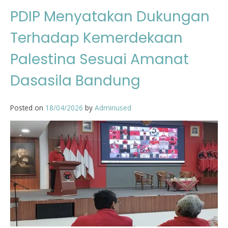
PDIP Menyatakan Dukungan
Terhadap Kemerdekaan
Palestina Sesuai Amanat
Dasasila Bandung
Posted on
18/04/2026
by
Adminused