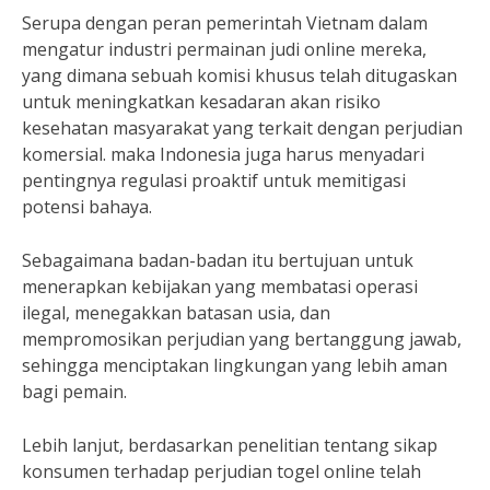
Serupa dengan peran pemerintah Vietnam dalam
mengatur industri permainan judi online mereka,
yang dimana sebuah komisi khusus telah ditugaskan
untuk meningkatkan kesadaran akan risiko
kesehatan masyarakat yang terkait dengan perjudian
komersial. maka Indonesia juga harus menyadari
pentingnya regulasi proaktif untuk memitigasi
potensi bahaya.
Sebagaimana badan-badan itu bertujuan untuk
menerapkan kebijakan yang membatasi operasi
ilegal, menegakkan batasan usia, dan
mempromosikan perjudian yang bertanggung jawab,
sehingga menciptakan lingkungan yang lebih aman
bagi pemain.
Lebih lanjut, berdasarkan penelitian tentang sikap
konsumen terhadap perjudian togel online telah