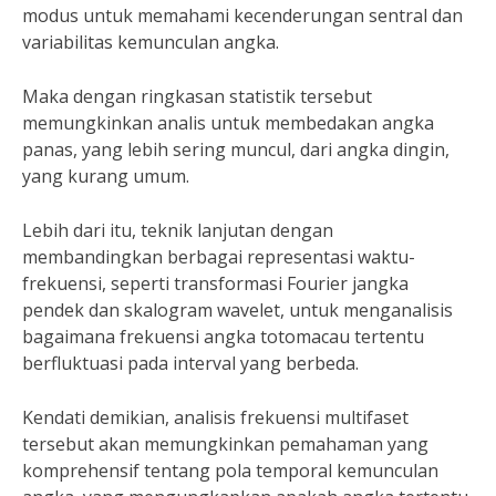
modus untuk memahami kecenderungan sentral dan
variabilitas kemunculan angka.
Maka dengan ringkasan statistik tersebut
memungkinkan analis untuk membedakan angka
panas, yang lebih sering muncul, dari angka dingin,
yang kurang umum.
Lebih dari itu, teknik lanjutan dengan
membandingkan berbagai representasi waktu-
frekuensi, seperti transformasi Fourier jangka
pendek dan skalogram wavelet, untuk menganalisis
bagaimana frekuensi angka totomacau tertentu
berfluktuasi pada interval yang berbeda.
Kendati demikian, analisis frekuensi multifaset
tersebut akan memungkinkan pemahaman yang
komprehensif tentang pola temporal kemunculan