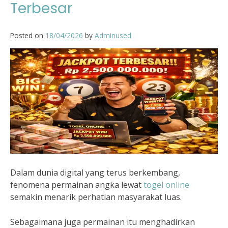
Terbesar
Posted on
18/04/2026
by
Adminused
Dalam dunia digital yang terus berkembang,
fenomena permainan angka lewat
togel online
semakin menarik perhatian masyarakat luas.
Sebagaimana juga permainan itu menghadirkan