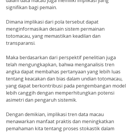
dalam data macau juga memiliki implikasi yang
signifikan bagi pemain.
Dimana implikasi dari pola tersebut dapat
menginformasikan desain sistem permainan
totomacau, yang memastikan keadilan dan
transparansi.
Maka berdasarkan dari perspektif penelitian juga
telah mengungkapkan, bahwa menganalisis tren
angka dapat membahas pertanyaan yang lebih luas
tentang keacakan dan bias dalam undian totomacau,
yang dapat berkontribusi pada pengembangan model
lebih canggih dengan memperhitungkan potensi
asimetri dan pengaruh sistemik.
Dengan demikian, implikasi tren data macau
menawarkan manfaat praktis dan meningkatkan
pemahaman kita tentang proses stokastik dalam