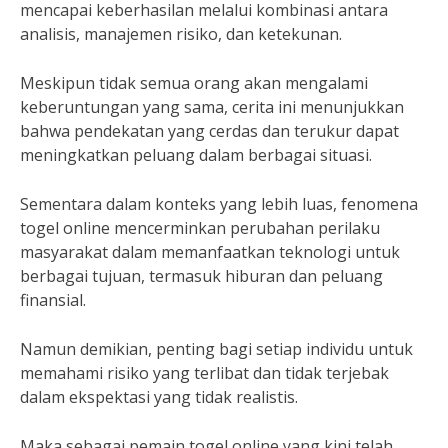
mencapai keberhasilan melalui kombinasi antara
analisis, manajemen risiko, dan ketekunan.
Meskipun tidak semua orang akan mengalami
keberuntungan yang sama, cerita ini menunjukkan
bahwa pendekatan yang cerdas dan terukur dapat
meningkatkan peluang dalam berbagai situasi.
Sementara dalam konteks yang lebih luas, fenomena
togel online mencerminkan perubahan perilaku
masyarakat dalam memanfaatkan teknologi untuk
berbagai tujuan, termasuk hiburan dan peluang
finansial.
Namun demikian, penting bagi setiap individu untuk
memahami risiko yang terlibat dan tidak terjebak
dalam ekspektasi yang tidak realistis.
Maka sebagai pemain togel online yang kini telah