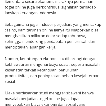
Sementara secara ekonomi, maraknya permainan
togel online juga berkontribusi signifikan terhadap
lanskap keuangan Indonesia.
Sebagaimana juga, industri perjudian, yang mencakup
casino, dam taruhan online lainya itu dilaporkan bisa
menghasilkan miliaran dolar setiap tahunnya,
sehingga mendorong pendapatan pemerintah dan
menciptakan lapangan kerja.
Namun, keuntungan ekonomi itu dibarengi dengan
kekhawatiran mengenai biaya sosial, seperti masalah
kesehatan terkait kecanduan, penurunan
produktivitas, dan peningkatan beban kesejahteraan
sosial.
Maka berdasarkan studi menggarisbawahi bahwa
masalah perjudian togel online juga dapat
menyebabkan biaya ekonomi dan sosial yang