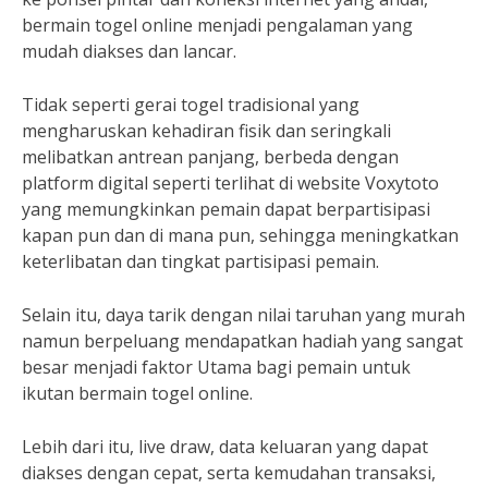
bermain togel online menjadi pengalaman yang
mudah diakses dan lancar.
Tidak seperti gerai togel tradisional yang
mengharuskan kehadiran fisik dan seringkali
melibatkan antrean panjang, berbeda dengan
platform digital seperti terlihat di website Voxytoto
yang memungkinkan pemain dapat berpartisipasi
kapan pun dan di mana pun, sehingga meningkatkan
keterlibatan dan tingkat partisipasi pemain.
Selain itu, daya tarik dengan nilai taruhan yang murah
namun berpeluang mendapatkan hadiah yang sangat
besar menjadi faktor Utama bagi pemain untuk
ikutan bermain togel online.
Lebih dari itu, live draw, data keluaran yang dapat
diakses dengan cepat, serta kemudahan transaksi,