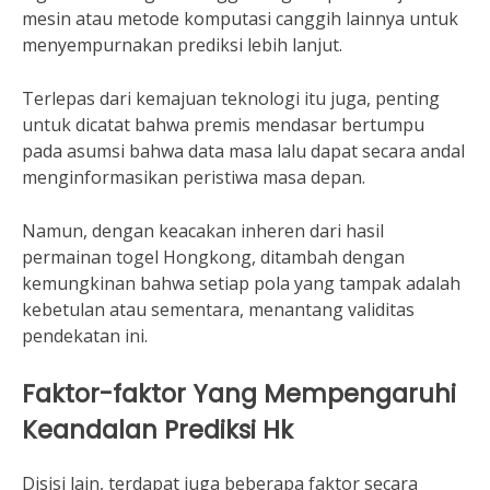
mesin atau metode komputasi canggih lainnya untuk
menyempurnakan prediksi lebih lanjut.
Terlepas dari kemajuan teknologi itu juga, penting
untuk dicatat bahwa premis mendasar bertumpu
pada asumsi bahwa data masa lalu dapat secara andal
menginformasikan peristiwa masa depan.
Namun, dengan keacakan inheren dari hasil
permainan togel Hongkong, ditambah dengan
kemungkinan bahwa setiap pola yang tampak adalah
kebetulan atau sementara, menantang validitas
pendekatan ini.
Faktor-faktor Yang Mempengaruhi
Keandalan Prediksi Hk
Disisi lain, terdapat juga beberapa faktor secara