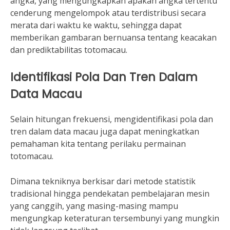
angka, yang mengungkapkan apakah angka tertentu
cenderung mengelompok atau terdistribusi secara
merata dari waktu ke waktu, sehingga dapat
memberikan gambaran bernuansa tentang keacakan
dan prediktabilitas totomacau.
Identifikasi Pola Dan Tren Dalam
Data Macau
Selain hitungan frekuensi, mengidentifikasi pola dan
tren dalam data macau juga dapat meningkatkan
pemahaman kita tentang perilaku permainan
totomacau.
Dimana tekniknya berkisar dari metode statistik
tradisional hingga pendekatan pembelajaran mesin
yang canggih, yang masing-masing mampu
mengungkap keteraturan tersembunyi yang mungkin