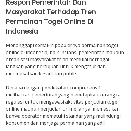
Respon Pemerintah Dan
Masyarakat Terhadap Tren
Permainan Togel Online Di
Indonesia
Menanggapi semakin populernya permainan togel
online di Indonesia, baik instansi pemerintah maupun
organisasi masyarakat telah memulai berbagai
langkah yang bertujuan untuk mengatur dan
meningkatkan kesadaran publik.
Dimana dengan pendekatan komprehensif
melibatkan pemerintah yang menetapkan kerangka
regulasi untuk mengawasi aktivitas perjudian togel
online maupun perjudian online lainya, memastikan
bahwa operator mematuhi standar yang melindungi
konsumen dan menjaga permainan yang adil.