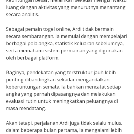
keuntungan besar, melainkan sekadar mengisi waktu
luang dengan aktivitas yang menurutnya menantang
secara analitis.
Sebagai pemain togel online, Ardi tidak bermain
secara sembarangan. Ia memulai dengan mempelajari
berbagai pola angka, statistik keluaran sebelumnya,
serta memahami sistem permainan yang digunakan
oleh berbagai platform.
Baginya, pendekatan yang terstruktur jauh lebih
penting dibandingkan sekadar mengandalkan
keberuntungan semata. Ia bahkan mencatat setiap
angka yang pernah dipasangnya dan melakukan
evaluasi rutin untuk meningkatkan peluangnya di
masa mendatang.
Akan tetapi, perjalanan Ardi juga tidak selalu mulus.
dalam beberapa bulan pertama, Ia mengalami lebih